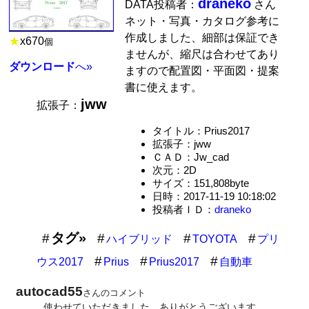
draneko
DATA投稿者：
さん
ネット・写真・カタログ参考に
作成しました、細部は保証でき
★
x
670
個
ませんが、縮尺は合わせてあり
ダウンロード
へ»
ますので配置図・平面図・提案
書に使えます。
jww
拡張子：
タイトル：Prius2017
拡張子：jww
ＣＡＤ：Jw_cad
次元：2D
サイズ：151,808byte
日時：2017-11-19 10:18:02
投稿者ＩＤ：
draneko
タグ»
ハイブリッド
TOYOTA
プリ
ウス2017
Prius
Prius2017
自動車
autocad55
さんのコメント
使わせていただきました。ありがとうございます。