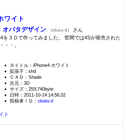
4 ホワイト
オバタデザイン
：
さん
（obata-d）
ne4を３Ｄで作ってみました。 世間では4Sが発売された
・・・。
d
タイトル：iPhone4 ホワイト
拡張子：shd
ＣＡＤ：Shade
次元：3D
サイズ：259,740byte
日時：2011-10-14 14:56:32
投稿者ＩＤ：
obata-d
イト