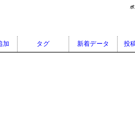
ポ
追加
タグ
新着データ
投