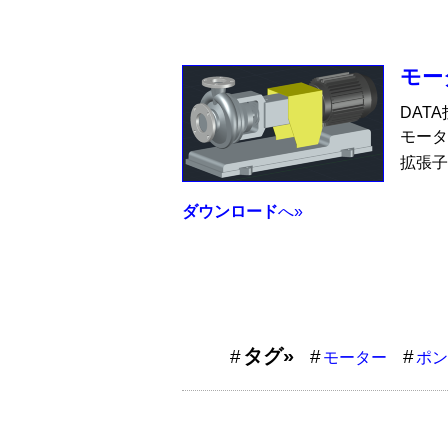
モー
DAT
モータ
拡張子
ダウンロード
へ»
タグ»
モーター
ポン