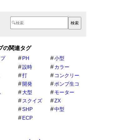
プの関連タグ
ンプ
PH
小型
設時
カラー
置
打
コンクリー
ト
開発
ポンプ生コ
ンコンクリー
A
大型
モーター
トコンクリー
スクイズ
ZX
トポン
管
SHP
中型
東
ECP