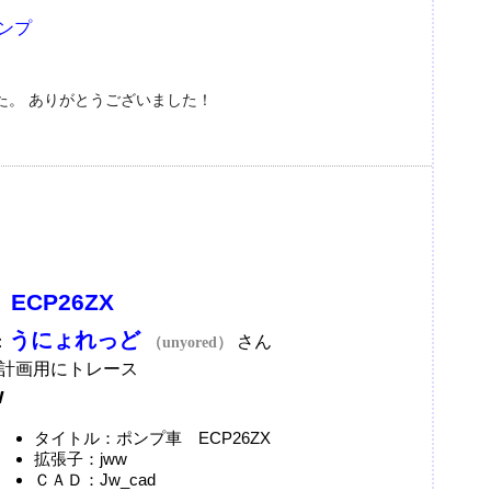
ンプ
た。 ありがとうございました！
ECP26ZX
うにょれっど
：
さん
（unyored）
計画用にトレース
w
タイトル：ポンプ車 ECP26ZX
拡張子：jww
ＣＡＤ：Jw_cad