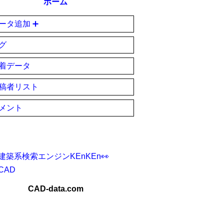
ホーム
ータ追加 ➕
グ
着データ
稿者リスト
メント
建築系検索エンジンKEnKEn👀
CAD
CAD-data.com