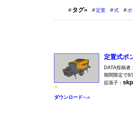
タグ»
定置
式
ポ
定置式ポンプ
DATA投稿者
期間限定で8
skp
拡張子：
★
ダウンロード
へ»