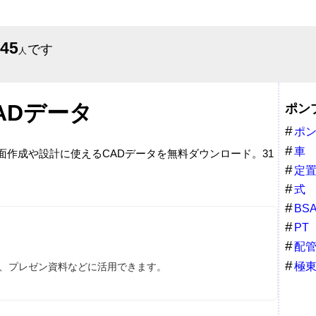
645
です
人
ADデータ
ポン
ポ
車
面作成や設計に使えるCADデータを無料ダウンロード。31
定
式
BS
PT
配
極
ス、プレゼン資料などに活用できます。