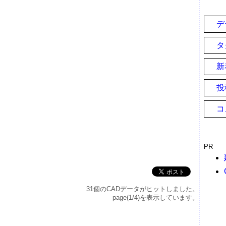
デ
タ
新
投
コ
PR
31個のCADデータがヒットしました。
page(1/4)を表示しています。