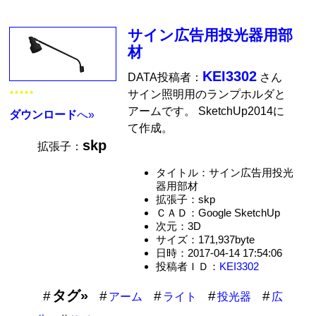
サイン広告用投光器用部
材
KEI3302
DATA投稿者：
さん
サイン照明用のランプホルダと
★★★★★
アームです。 SketchUp2014に
ダウンロード
へ»
て作成。
skp
拡張子：
タイトル：サイン広告用投光
器用部材
拡張子：skp
ＣＡＤ：Google SketchUp
次元：3D
サイズ：171,937byte
日時：2017-04-14 17:54:06
投稿者ＩＤ：
KEI3302
タグ»
アーム
ライト
投光器
広