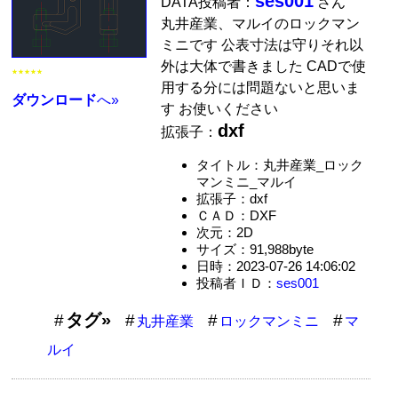
ses001
DATA投稿者：
さん
丸井産業、マルイのロックマン
ミニです 公表寸法は守りそれ以
外は大体で書きました CADで使
★★★★★
用する分には問題ないと思いま
ダウンロード
へ»
す お使いください
dxf
拡張子：
タイトル：丸井産業_ロック
マンミニ_マルイ
拡張子：dxf
ＣＡＤ：DXF
次元：2D
サイズ：91,988byte
日時：2023-07-26 14:06:02
投稿者ＩＤ：
ses001
タグ»
丸井産業
ロックマンミニ
マ
ルイ