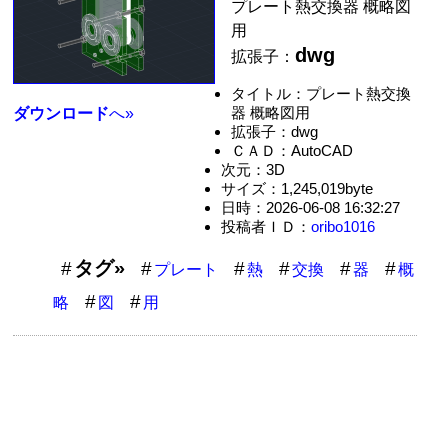
プレート熱交換器 概略図
用
dwg
拡張子：
タイトル：プレート熱交換
器 概略図用
ダウンロード
へ»
拡張子：dwg
ＣＡＤ：AutoCAD
次元：3D
サイズ：1,245,019byte
日時：2026-06-08 16:32:27
投稿者ＩＤ：
oribo1016
タグ»
プレート
熱
交換
器
概
略
図
用