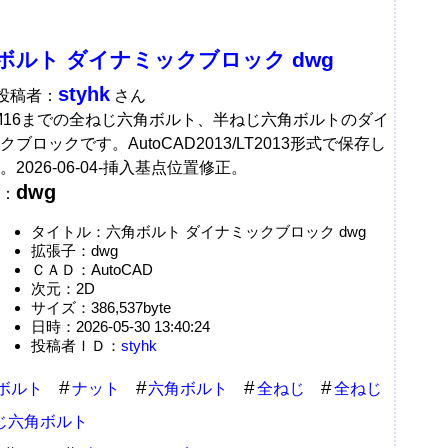
ボルト ダイナミックブロック dwg
styhk
A投稿者：
さん
M16までの全ねじ六角ボルト、半ねじ六角ボルトのダイ
クブロックです。AutoCAD2013/LT2013形式で保存し
。2026-06-04-挿入基点位置修正。
dwg
：
タイトル：六角ボルト ダイナミックブロック dwg
拡張子：dwg
ＣＡＤ：AutoCAD
次元：2D
サイズ：386,537byte
日時：2026-05-30 13:40:24
投稿者ＩＤ：
styhk
ボルト
ナット
六角ボルト
全ねじ
全ねじ
じ六角ボルト