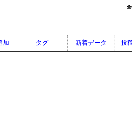
全
追加
タグ
新着データ
投