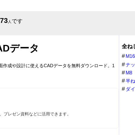
673
です
人
ADデータ
全ね
M16
ナ
図面作成や設計に使えるCADデータを無料ダウンロード。1
M8
半
ダ
クブ
ス、プレゼン資料などに活用できます。