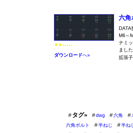
六角
DAT
M6～
ナミッ
★★
★★★★★
ました
ダウンロード
へ»
拡張子
タグ»
dwg
六角
六角ボルト
半ねじ
半ね