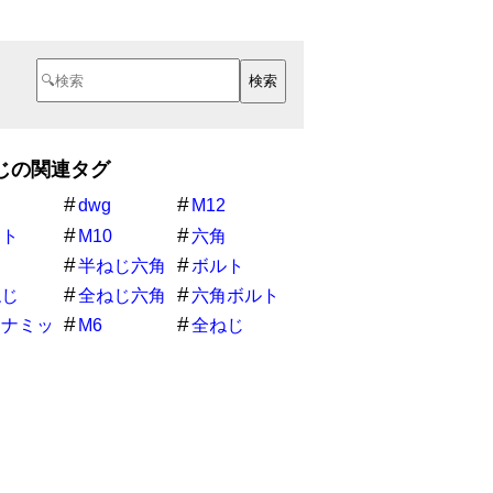
じの関連タグ
dwg
M12
ット
M10
六角
半ねじ六角
ボルト
ボルト
ねじ
全ねじ六角
六角ボルト
ボルト
イナミッ
M6
全ねじ
ロック