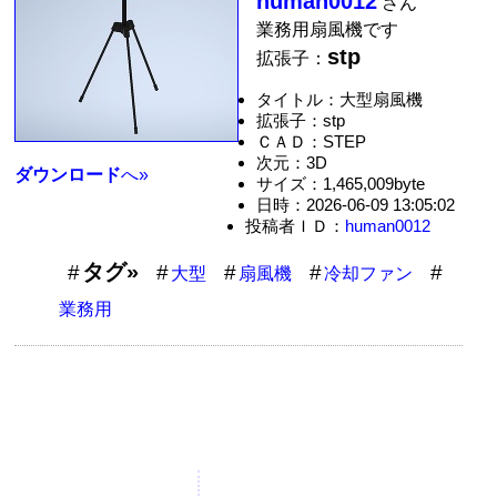
human0012
さん
業務用扇風機です
stp
拡張子：
タイトル：大型扇風機
拡張子：stp
ＣＡＤ：STEP
次元：3D
ダウンロード
へ»
サイズ：1,465,009byte
日時：2026-06-09 13:05:02
投稿者ＩＤ：
human0012
タグ»
大型
扇風機
冷却ファン
業務用