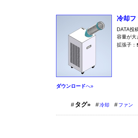
冷却フ
DATA投
容量が大
拡張子：
ダウンロード
へ»
タグ»
冷却
ファン