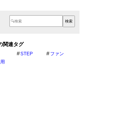
の関連タグ
却
STEP
ファン
務用