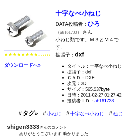
十字なべ小ねじ
ひろ
DATA投稿者：
さん
（ab161733）
小ねじ類です。Ｍ３とＭ４で
す。
dxf
★★★★★★★★
拡張子：
★★★★★★
ダウンロード
へ»
タイトル：十字なべ小ねじ
拡張子：dxf
ＣＡＤ：DXF
次元：2D
サイズ：565,937byte
日時：2011-02-27 01:27:42
投稿者ＩＤ：
ab161733
タグ»
小ねじ
十字なべ小ねじ
ねじ
shigen3333
さんのコメント
ありがとうございます 助かりました