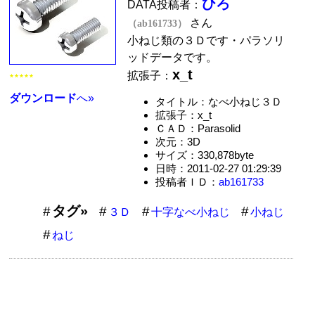
ひろ
DATA投稿者：
さん
（ab161733）
小ねじ類の３Ｄです・パラソリ
ッドデータです。
x_t
拡張子：
★★★★★
ダウンロード
へ»
タイトル：なべ小ねじ３Ｄ
拡張子：x_t
ＣＡＤ：Parasolid
次元：3D
サイズ：330,878byte
日時：2011-02-27 01:29:39
投稿者ＩＤ：
ab161733
タグ»
３Ｄ
十字なべ小ねじ
小ねじ
ねじ