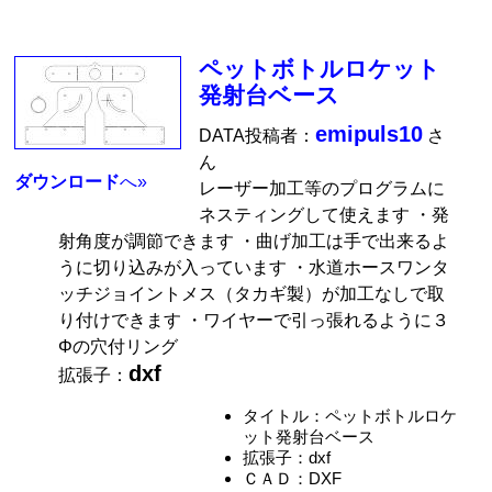
ペットボトルロケット
発射台ベース
emipuls10
DATA投稿者：
さ
ん
ダウンロード
へ»
レーザー加工等のプログラムに
ネスティングして使えます ・発
射角度が調節できます ・曲げ加工は手で出来るよ
うに切り込みが入っています ・水道ホースワンタ
ッチジョイントメス（タカギ製）が加工なしで取
り付けできます ・ワイヤーで引っ張れるように３
Φの穴付リング
dxf
拡張子：
タイトル：ペットボトルロケ
ット発射台ベース
拡張子：dxf
ＣＡＤ：DXF