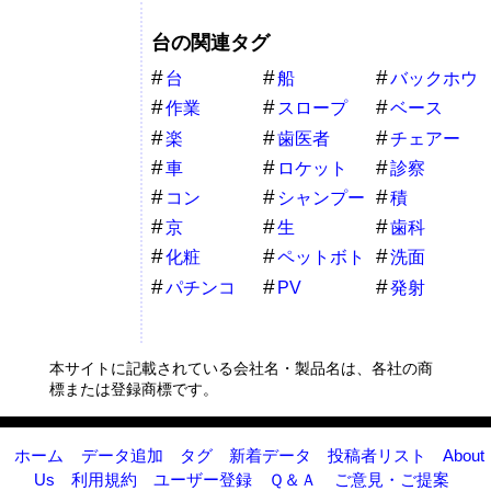
台の関連タグ
台
船
バックホウ
作業
スロープ
ベース
楽
歯医者
チェアー
車
ロケット
診察
コン
シャンプー
積
京
生
歯科
化粧
ペットボト
洗面
ル
パチンコ
PV
発射
本サイトに記載されている会社名・製品名は、各社の商
標または登録商標です。
ホーム
データ追加
タグ
新着データ
投稿者リスト
About
Us
利用規約
ユーザー登録
Ｑ＆Ａ
ご意見・ご提案