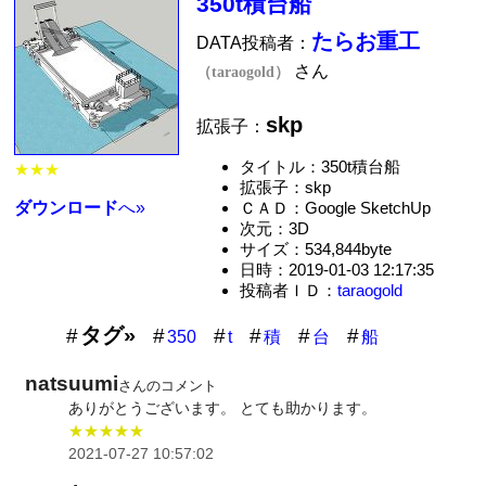
350t積台船
たらお重工
DATA投稿者：
さん
（taraogold）
skp
拡張子：
タイトル：350t積台船
★★★
拡張子：skp
ダウンロード
へ»
ＣＡＤ：Google SketchUp
次元：3D
サイズ：534,844byte
日時：2019-01-03 12:17:35
投稿者ＩＤ：
taraogold
タグ»
350
t
積
台
船
natsuumi
さんのコメント
ありがとうございます。 とても助かります。
★★★★★
2021-07-27 10:57:02