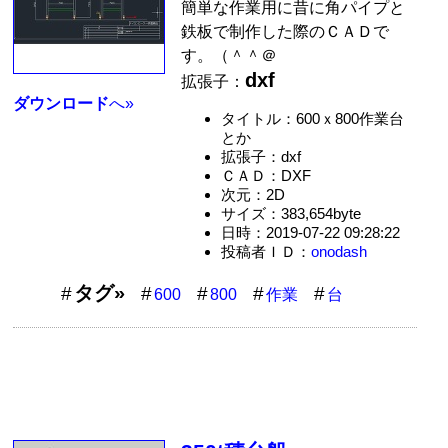
簡単な作業用に昔に角パイプと
鉄板で制作した際のＣＡＤで
す。（＾＾＠
dxf
拡張子：
ダウンロード
へ»
タイトル：600ｘ800作業台
とか
拡張子：dxf
ＣＡＤ：DXF
次元：2D
サイズ：383,654byte
日時：2019-07-22 09:28:22
投稿者ＩＤ：
onodash
タグ»
600
800
作業
台