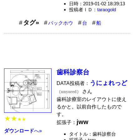
日時：2019-01-02 18:39:13
投稿者ＩＤ：
taraogold
タグ»
バックホウ
台
船
歯科診察台
うにょれっど
DATA投稿者：
さん
（unyored）
歯科診療室のレイアウトに使え
るかと。以前自作したもので
す。
★★
★★
jww
拡張子：
ダウンロード
へ»
タイトル：歯科診察台
拡張子：jww