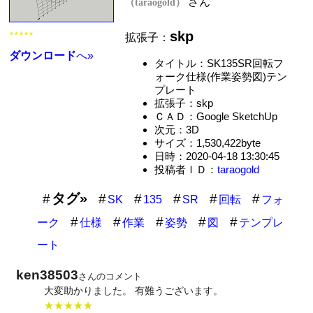
さん
（taraogold）
skp
★★★★★
拡張子：
ダウンロード
へ»
タイトル：SK135SR回転フ
ォーク仕様(作業姿勢図)テン
プレート
拡張子：skp
ＣＡＤ：Google SketchUp
次元：3D
サイズ：1,530,422byte
日時：2020-04-18 13:30:45
投稿者ＩＤ：
taraogold
タグ»
SK
135
SR
回転
フォ
ーク
仕様
作業
姿勢
図
テンプレ
ート
ken38503
さんのコメント
大変助かりました。 有難うございます。
★★★★★