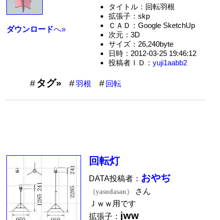
タイトル：回転羽根
拡張子：skp
ＣＡＤ：Google SketchUp
ダウンロード
へ»
次元：3D
サイズ：26,240byte
日時：2012-03-25 19:46:12
投稿者ＩＤ：
yuji1aabb2
タグ»
羽根
回転
回転灯
おやぢ
DATA投稿者：
さん
（yasudasan）
Ｊｗｗ用です
jww
拡張子：