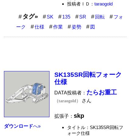
投稿者ＩＤ：
taraogold
タグ»
SK
135
SR
回転
フォ
ーク
仕様
作業
姿勢
図
SK135SR回転フォーク
仕様
たらお重工
DATA投稿者：
さん
（taraogold）
skp
拡張子：
ダウンロード
へ»
タイトル：SK135SR回転フ
ォーク仕様