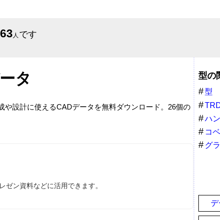
563
です
人
データ
型の
型
TR
成や設計に使えるCADデータを無料ダウンロード。26個の
ハ
コ
グ
プレゼン資料などに活用できます。
デ