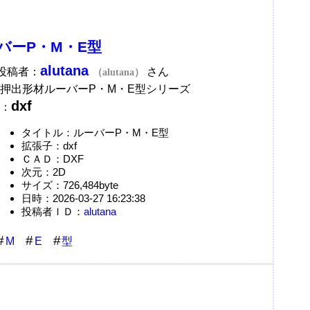
バーP・M・E型
alutana
A投稿者：
さん
（alutana）
押出形材ルーバーP・M・E型シリーズ
dxf
：
タイトル：ルーバーP・M・E型
拡張子：dxf
ＣＡＤ：DXF
次元：2D
サイズ：726,484byte
日時：2026-03-27 16:23:38
投稿者ＩＤ：
alutana
M
E
型