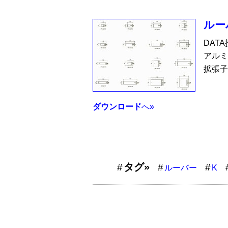
ルー
DAT
アルミ
拡張子
ダウンロード
へ»
タグ»
ルーバー
K