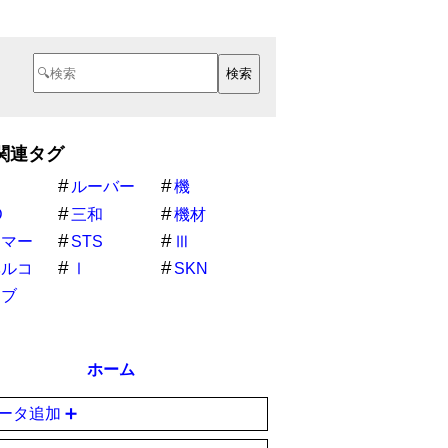
関連タグ
ルーバー
機
D
三和
機材
ンマー
STS
Ⅲ
ベルコ
Ⅰ
SKN
ラブ
ホーム
ータ追加 ➕