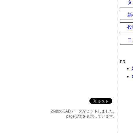
タ
新
投
コ
PR
26個のCADデータがヒットしました。
page(1/3)を表示しています。