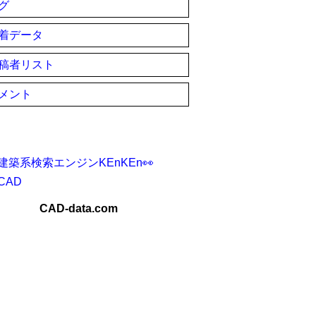
グ
着データ
稿者リスト
メント
建築系検索エンジンKEnKEn👀
CAD
CAD-data.com