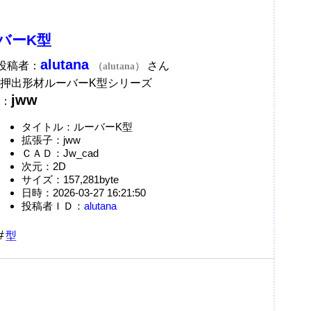
バーK型
alutana
A投稿者：
さん
（alutana）
押出形材ルーバーK型シリーズ
jww
：
タイトル：ルーバーK型
拡張子：jww
ＣＡＤ：Jw_cad
次元：2D
サイズ：157,281byte
日時：2026-03-27 16:21:50
投稿者ＩＤ：
alutana
型