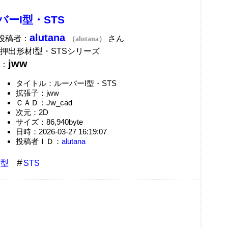
バーI型・STS
alutana
A投稿者：
さん
（alutana）
押出形材I型・STSシリーズ
jww
：
タイトル：ルーバーI型・STS
拡張子：jww
ＣＡＤ：Jw_cad
次元：2D
サイズ：86,940byte
日時：2026-03-27 16:19:07
投稿者ＩＤ：
alutana
型
STS