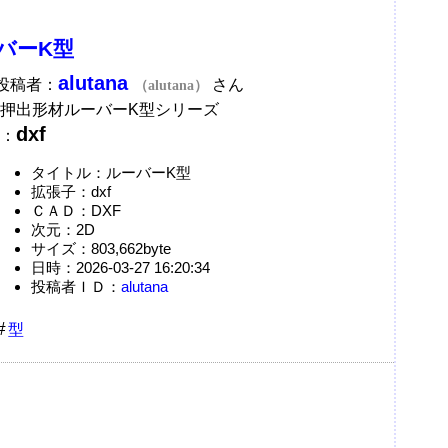
バーK型
alutana
A投稿者：
さん
（alutana）
押出形材ルーバーK型シリーズ
dxf
：
タイトル：ルーバーK型
拡張子：dxf
ＣＡＤ：DXF
次元：2D
サイズ：803,662byte
日時：2026-03-27 16:20:34
投稿者ＩＤ：
alutana
型