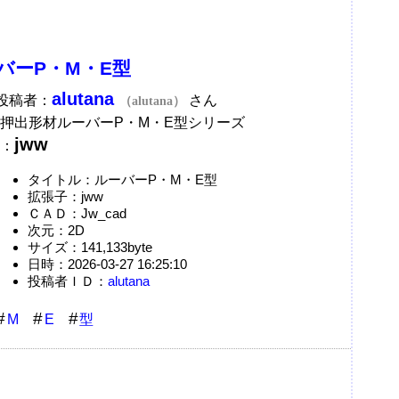
バーP・M・E型
alutana
A投稿者：
さん
（alutana）
押出形材ルーバーP・M・E型シリーズ
jww
：
タイトル：ルーバーP・M・E型
拡張子：jww
ＣＡＤ：Jw_cad
次元：2D
サイズ：141,133byte
日時：2026-03-27 16:25:10
投稿者ＩＤ：
alutana
M
E
型