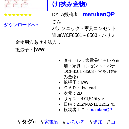
け(挟み金物)
matukenQP
DATA投稿者：
★★★★★★★
さん
ダウンロード
へ»
パナソニック・家具コンセント
追加WCF8501～8503・ハサミ
金物用穴あけ寸法入り
jww
拡張子：
タイトル：家電品いろいろ追
加・家具コンセント・パナ
DCF8501~8503・穴あけ(挟
み金物)
拡張子：jww
ＣＡＤ：Jw_cad
次元：2D
サイズ：474,545byte
日時：2024-02-11 12:02:49
投稿者ＩＤ：
matukenQP
タグ»
家電品
いろいろ
追加
コ