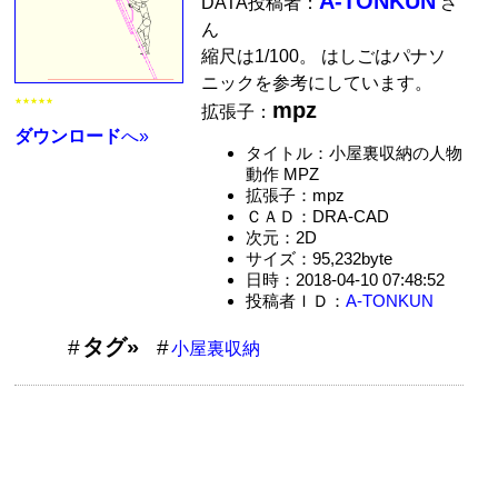
A-TONKUN
DATA投稿者：
さ
ん
縮尺は1/100。 はしごはパナソ
ニックを参考にしています。
★★★★★
mpz
拡張子：
ダウンロード
へ»
タイトル：小屋裏収納の人物
動作 MPZ
拡張子：mpz
ＣＡＤ：DRA-CAD
次元：2D
サイズ：95,232byte
日時：2018-04-10 07:48:52
投稿者ＩＤ：
A-TONKUN
タグ»
小屋裏収納