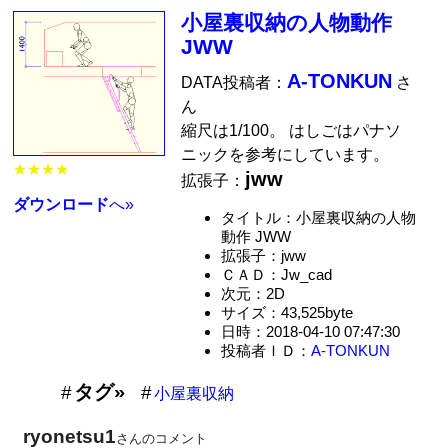
小屋裏収納の人物動作
JWW
A-TONKUN
DATA投稿者：
さ
ん
縮尺は1/100。 はしごはパナソ
ニックを参考にしています。
★★★★
jww
拡張子：
ダウンロード
へ»
タイトル：小屋裏収納の人物
動作 JWW
拡張子：jww
ＣＡＤ：Jw_cad
次元：2D
サイズ：43,525byte
日時：2018-04-10 07:47:30
投稿者ＩＤ：
A-TONKUN
タグ»
小屋裏収納
ryonetsu1
さんのコメント