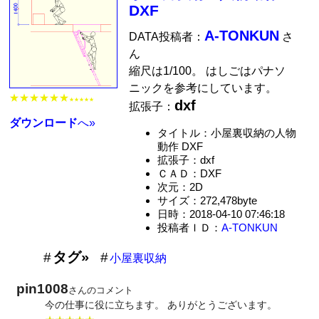
DXF
A-TONKUN
DATA投稿者：
さ
ん
縮尺は1/100。 はしごはパナソ
ニックを参考にしています。
★★★★★★
★★★★★
dxf
拡張子：
ダウンロード
へ»
タイトル：小屋裏収納の人物
動作 DXF
拡張子：dxf
ＣＡＤ：DXF
次元：2D
サイズ：272,478byte
日時：2018-04-10 07:46:18
投稿者ＩＤ：
A-TONKUN
タグ»
小屋裏収納
pin1008
さんのコメント
今の仕事に役に立ちます。 ありがとうございます。