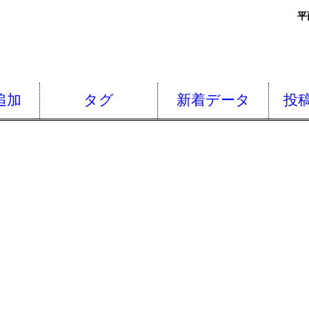
平
追加
タグ
新着データ
投