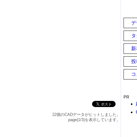
デ
タ
新
投
コ
PR
22個のCADデータがヒットしました。
page(1/3)を表示しています。