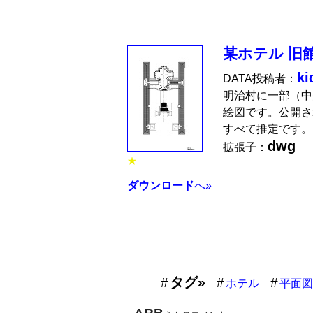
某ホテル 旧
ki
DATA投稿者：
明治村に一部（中
絵図です。公開さ
すべて推定です。
dwg
拡張子：
★
ダウンロード
へ»
タグ»
ホテル
平面図