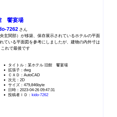
館 饗宴場
do-7262
さん
央玄関部）が移築、保存展示されているホテルの平面
れている平面図を参考にしましたが、建物の内外寸は
 これで最後です
タイトル：某ホテル 旧館 饗宴場
拡張子：dwg
ＣＡＤ：AutoCAD
次元：2D
サイズ：479,846byte
日時：2023-04-26 09:47:31
投稿者ＩＤ：
kido-7262