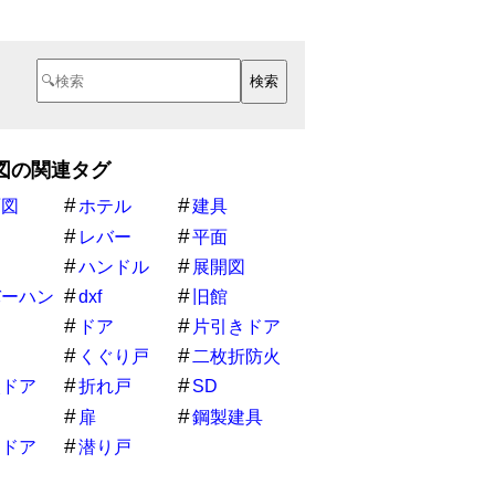
図の関連タグ
面図
ホテル
建具
開
レバー
平面
物
ハンドル
展開図
バーハン
dxf
旧館
ドア
片引きドア
戸
くぐり戸
二枚折防火
ドア
火ドア
折れ戸
SD
Ｄ
扉
鋼製建具
きドア
潜り戸