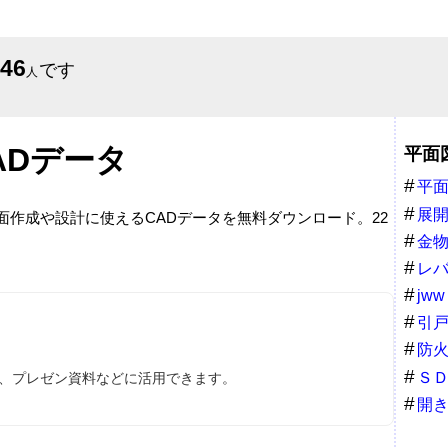
646
です
人
ADデータ
平面
平
展
面作成や設計に使えるCADデータを無料ダウンロード。22
金
レ
ドル
jww
引
防
Ｓ
ス、プレゼン資料などに活用できます。
開