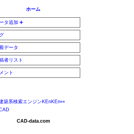
ホーム
ータ追加 ➕
グ
着データ
稿者リスト
メント
建築系検索エンジンKEnKEn👀
CAD
CAD-data.com