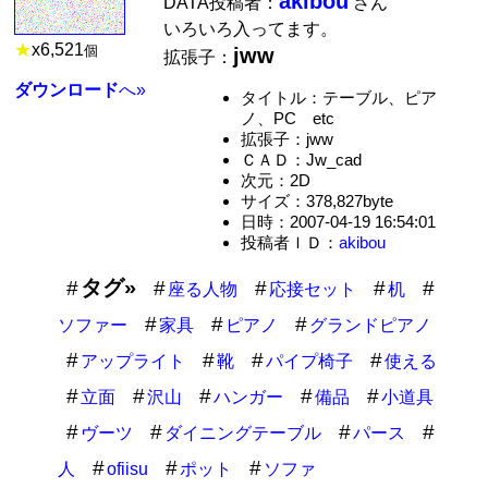
akibou
DATA投稿者：
さん
いろいろ入ってます。
★
x
6,521
個
jww
拡張子：
ダウンロード
へ»
タイトル：テーブル、ピア
ノ、PC etc
拡張子：jww
ＣＡＤ：Jw_cad
次元：2D
サイズ：378,827byte
日時：2007-04-19 16:54:01
投稿者ＩＤ：
akibou
タグ»
座る人物
応接セット
机
ソファー
家具
ピアノ
グランドピアノ
アップライト
靴
パイプ椅子
使える
立面
沢山
ハンガー
備品
小道具
ヴーツ
ダイニングテーブル
パース
人
ofiisu
ポット
ソファ