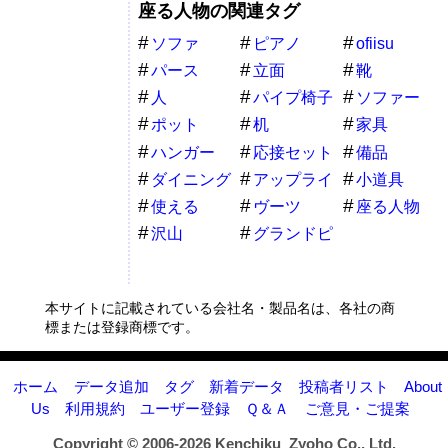
座る人物の関連タグ
ソファ
ピアノ
ofiisu
パース
立面
靴
人
パイプ椅子
ソファー
ポット
机
家具
ハンガー
応接セット
備品
ダイニング
アップライ
小道具
テーブル
ト
使える
ヴーツ
座る人物
沢山
グランドピ
アノ
本サイトに記載されている会社名・製品名は、各社の商
標または登録商標です。
ホーム
データ追加
タグ
新着データ
投稿者リスト
About
Us
利用規約
ユーザー登録
Ｑ＆Ａ
ご意見・ご提案
Copyright © 2006-2026
Kenchiku_Zyoho Co., Ltd.