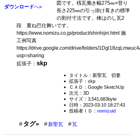
図です。桟瓦働き幅275㎜×登り
ダウンロード
へ»
長さ225㎜の引っ掛け葺きの標準
の割付寸法です。棟はのし瓦2
段 重ね巴仕舞いです。
https://www.nomizu.co.jp/product/shinhijiri.html 施
工例写真
https://drive.google.com/drive/folders/1Dgl18zqLm
usp=sharing
skp
拡張子：
タイトル：新聖瓦 切妻
拡張子：skp
ＣＡＤ：Google SketchUp
次元：3D
サイズ：3,541,683byte
日時：2023-03-10 18:27:43
投稿者ＩＤ：
nomizuid
タグ»
新聖瓦
瓦