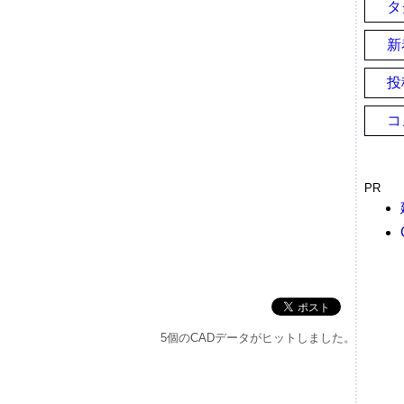
タ
新
投
コ
PR
5個のCADデータがヒットしました。