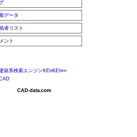
グ
着データ
稿者リスト
メント
建築系検索エンジンKEnKEn👀
CAD
CAD-data.com