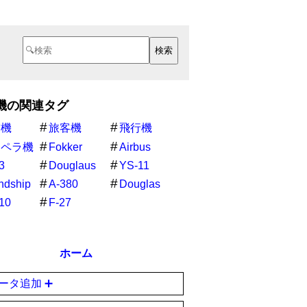
機の関連タグ
空機
旅客機
飛行機
ロペラ機
Fokker
Airbus
3
Douglaus
YS-11
ndship
A-380
Douglas
10
F-27
ホーム
ータ追加 ➕