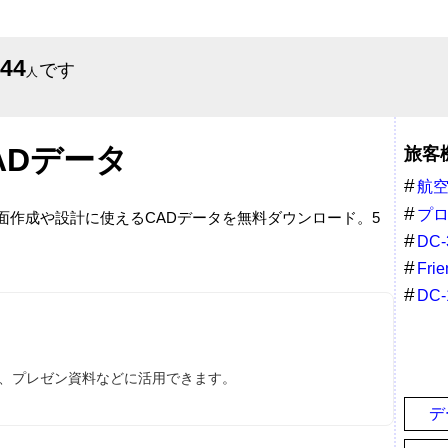
644
です
人
ADデータ
旅客
航
プ
図面作成や設計に使えるCADデータを無料ダウンロード。5
DC-
Frie
DC-
ス、プレゼン資料などに活用できます。
デ