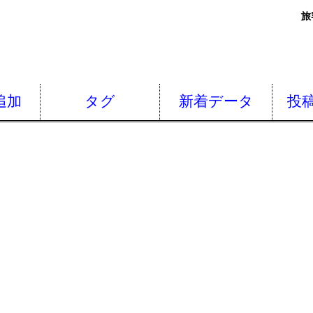
旅
追加
タグ
新着データ
投