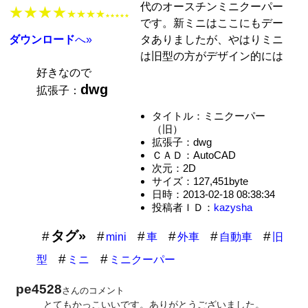
代のオースチンミニクーパー
★★★★
★★★★
★★★★★
です。新ミニはここにもデー
タありましたが、やはりミニ
ダウンロード
へ»
は旧型の方がデザイン的には
好きなので
dwg
拡張子：
タイトル：ミニクーパー
（旧）
拡張子：dwg
ＣＡＤ：AutoCAD
次元：2D
サイズ：127,451byte
日時：2013-02-18 08:38:34
投稿者ＩＤ：
kazysha
タグ»
mini
車
外車
自動車
旧
型
ミニ
ミニクーパー
pe4528
さんのコメント
とてもかっこいいです。ありがとうございました。