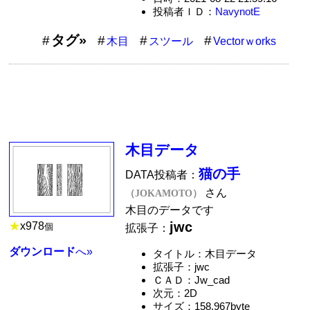
投稿者ＩＤ：
NavynotE
タグ»
木目
スツール
Vectorｗorks
木目データ
猫の手
DATA投稿者：
さん
（JOKAMOTO）
木目のデータです
jwc
★
x
978
個
拡張子：
ダウンロード
へ»
タイトル：木目データ
拡張子：jwc
ＣＡＤ：Jw_cad
次元：2D
サイズ：158,967byte