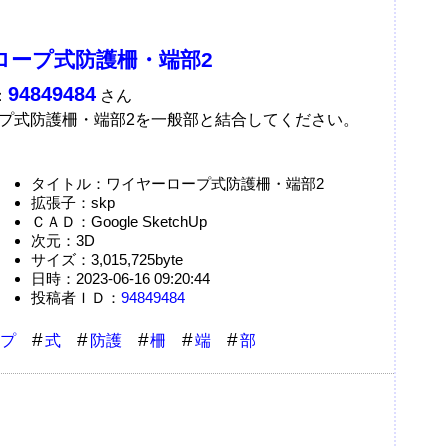
ロープ式防護柵・端部2
94849484
：
さん
プ式防護柵・端部2を一般部と結合してください。
タイトル：ワイヤーロープ式防護柵・端部2
拡張子：skp
ＣＡＤ：Google SketchUp
次元：3D
サイズ：3,015,725byte
日時：2023-06-16 09:20:44
投稿者ＩＤ：
94849484
プ
式
防護
柵
端
部