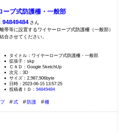
ロープ式防護柵・一般部
94849484
：
さん
離帯等に設置するワイヤーロープ式防護柵（一般部）
結合させてください。
タイトル：ワイヤーロープ式防護柵・一般部
拡張子：skp
ＣＡＤ：Google SketchUp
次元：3D
サイズ：2,987,906byte
日時：2023-06-15 13:57:25
投稿者ＩＤ：
94849484
プ
式
防護
柵