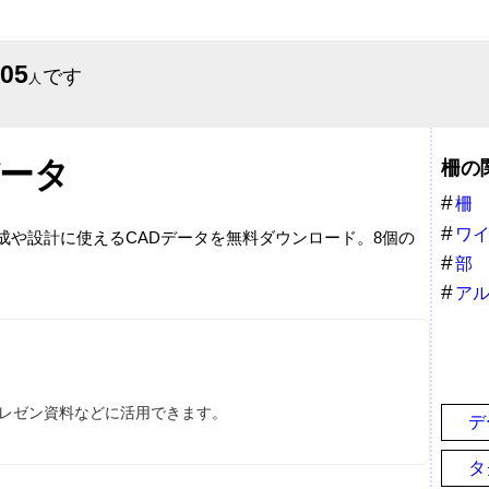
605
です
人
データ
柵の
柵
ワ
作成や設計に使えるCADデータを無料ダウンロード。8個の
部
ア
プレゼン資料などに活用できます。
デ
タ