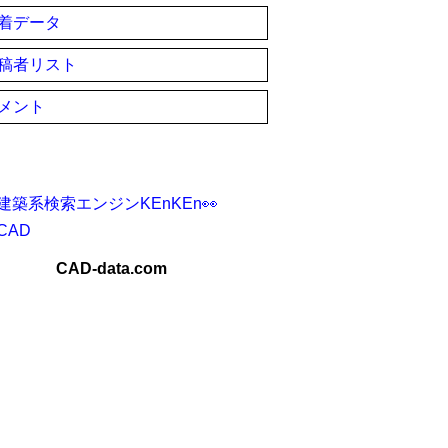
着データ
稿者リスト
メント
建築系検索エンジンKEnKEn👀
CAD
CAD-data.com