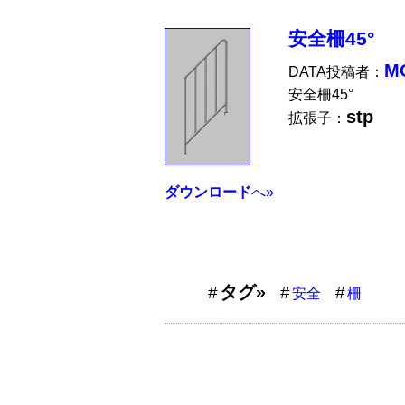
安全柵45°
M
DATA投稿者：
安全柵45°
stp
拡張子：
ダウンロード
へ»
タグ»
安全
柵