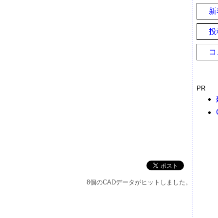
新
投
コ
PR
8個のCADデータがヒットしました。