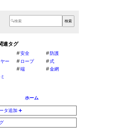
関連タグ
安全
防護
イヤー
ロープ
式
端
金網
ルミ
ホーム
ータ追加 ➕
グ