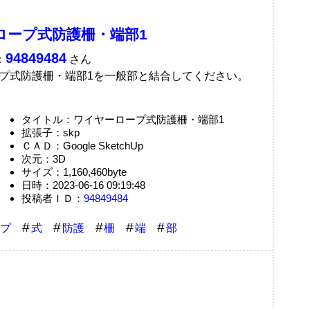
ロープ式防護柵・端部1
94849484
：
さん
プ式防護柵・端部1を一般部と結合してください。
タイトル：ワイヤーロープ式防護柵・端部1
拡張子：skp
ＣＡＤ：Google SketchUp
次元：3D
サイズ：1,160,460byte
日時：2023-06-16 09:19:48
投稿者ＩＤ：
94849484
プ
式
防護
柵
端
部