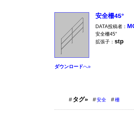
安全柵45°
M
DATA投稿者：
安全柵45°
stp
拡張子：
ダウンロード
へ»
タグ»
安全
柵