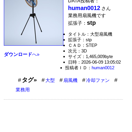
DATA投稿者：
human0012
さん
業務用扇風機です
stp
拡張子：
タイトル：大型扇風機
拡張子：stp
ＣＡＤ：STEP
次元：3D
ダウンロード
へ»
サイズ：1,465,009byte
日時：2026-06-09 13:05:02
投稿者ＩＤ：
human0012
タグ»
大型
扇風機
冷却ファン
業務用