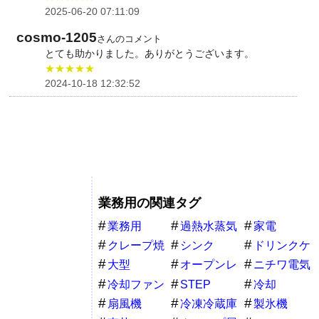
2025-06-20 07:11:09
cosmo-1205
さんのコメント
とても助かりました。ありがとうございます。
★★★★★
2024-10-18 12:32:52
業務用の関連タグ
業務用
過熱水蒸気
家電
クレープ焼
シンク
ドリンクケ
き機器
ース
大型
オープンレ
ニチワ電気
ンジ
冷却ファン
STEP
冷却
扇風機
冷凍冷蔵庫
製氷機