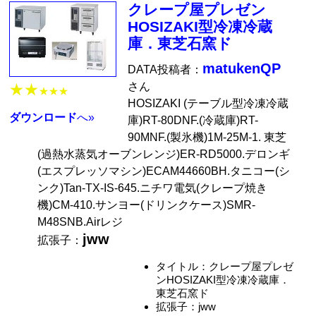
クレープ屋プレゼン
HOSIZAKI型冷凍冷蔵
庫．東芝石窯ド
matukenQP
DATA投稿者：
さん
★★
★★★
HOSIZAKI (テーブル型冷凍冷蔵
ダウンロード
へ»
庫)RT-80DNF.(冷蔵庫)RT-
90MNF.(製氷機)1M-25M-1. 東芝
(過熱水蒸気オーブンレンジ)ER-RD5000.デロンギ
(エスプレッソマシン)ECAM44660BH.タニコー(シ
ンク)Tan-TX-IS-645.ニチワ電気(クレープ焼き
機)CM-410.サンヨー(ドリンクケース)SMR-
M48SNB.Airレジ
jww
拡張子：
タイトル：クレープ屋プレゼ
ンHOSIZAKI型冷凍冷蔵庫．
東芝石窯ド
拡張子：jww