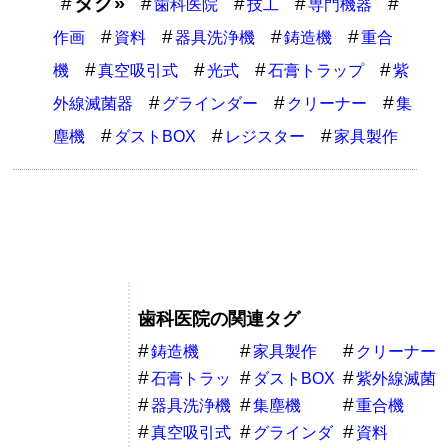
タグ»
歯科医院
技工
専門機器
作画
資料
器具洗浄機
鋳造機
重合
機
真空吸引式
光式
石膏トラップ
紫
外線滅菌器
グラインダー
クリーナー
集
塵機
ダストBOX
レジスター
家具製作
歯科医院の関連タグ
鋳造機
家具製作
クリーナー
石膏トラッ
ダストBOX
紫外線滅菌
プ
器
器具洗浄機
集塵機
重合機
真空吸引式
グラインダ
資料