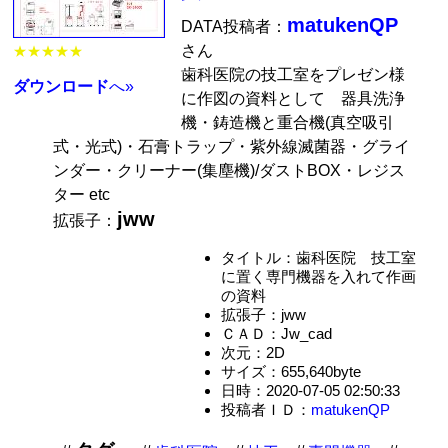
matukenQP
DATA投稿者：
さん
★★★★★
歯科医院の技工室をプレゼン様
ダウンロード
へ»
に作図の資料として 器具洗浄
機・鋳造機と重合機(真空吸引
式・光式)・石膏トラップ・紫外線滅菌器・グライ
ンダー・クリーナー(集塵機)/ダストBOX・レジス
ター etc
jww
拡張子：
タイトル：歯科医院 技工室
に置く専門機器を入れて作画
の資料
拡張子：jww
ＣＡＤ：Jw_cad
次元：2D
サイズ：655,640byte
日時：2020-07-05 02:50:33
投稿者ＩＤ：
matukenQP