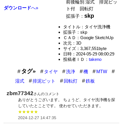
前後輪別 湿式 排泥ピッ
ダウンロード
へ»
ト付 回転灯
skp
拡張子：
タイトル：タイヤ洗浄機
拡張子：skp
ＣＡＤ：Google SketchUp
次元：3D
サイズ：3,367,551byte
日時：2024-05-29 08:00:29
投稿者ＩＤ：
takeno
タグ»
タイヤ
洗浄
機
MTW
湿式
排泥ピット
回転灯
鉄板
zbm77342
さんのコメント
ありがとうございます。 ちょうど、タイヤ洗浄機を探
していたとことです。 使わせていただきます。
★★★★★
2024-12-27 14:47:35