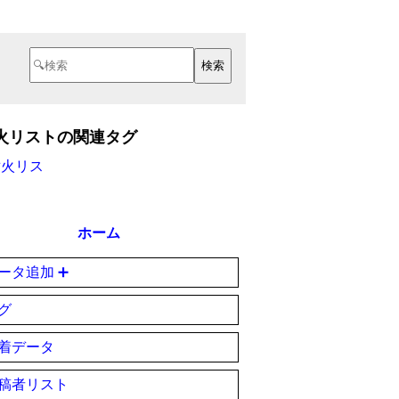
火リストの関連タグ
耐火リス
ホーム
ータ追加 ➕
グ
着データ
稿者リスト