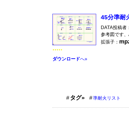
45分準耐火
DATA投稿者
参考図です、A
mp
拡張子：
★★★★★
ダウンロード
へ»
タグ»
準耐火リスト