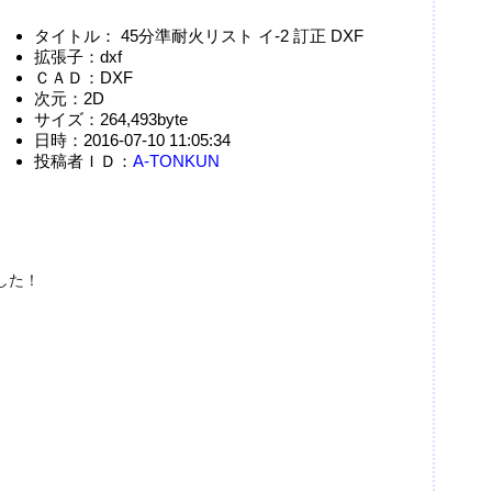
タイトル： 45分準耐火リスト イ-2 訂正 DXF
拡張子：dxf
ＣＡＤ：DXF
次元：2D
サイズ：264,493byte
日時：2016-07-10 11:05:34
投稿者ＩＤ：
A-TONKUN
した！