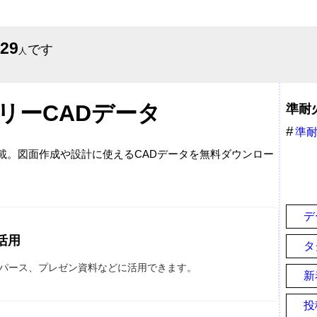
629
です
人
リーCADデータ
準耐
準
ト
掲載。図面作成や設計に使えるCADデータを無料ダウンロー
デ
活用
タ
やパース、プレゼン資料などに活用できます。
新
投