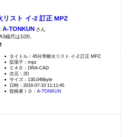
リスト イ-2 訂正 MPZ
A-TONKUN
：
さん
3縮尺は1/20。
z
タイトル：45分準耐火リスト イ-2 訂正 MPZ
拡張子：mpz
ＣＡＤ：DRA-CAD
次元：2D
サイズ：130,048byte
日時：2016-07-10 11:11:45
投稿者ＩＤ：
A-TONKUN