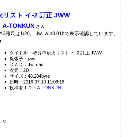
火リスト イ-2 訂正 JWW
A-TONKUN
：
さん
3縮尺は1/20。 Jw_win8.01bで表示確認しています。
w
タイトル：45分準耐火リスト イ-2 訂正 JWW
拡張子：jww
ＣＡＤ：Jw_cad
次元：2D
サイズ：48,204byte
日時：2016-07-10 11:09:16
投稿者ＩＤ：
A-TONKUN
した。