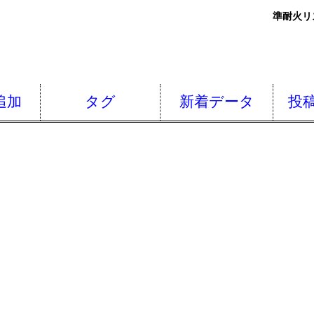
準耐火リ
追加
タグ
新着データ
投