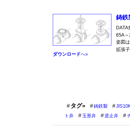
鋳鉄
DAT
65A
姿図は
拡張子
ダウンロード
へ»
タグ»
鋳鉄製
JIS10
ト弁
玉形弁
逆止弁