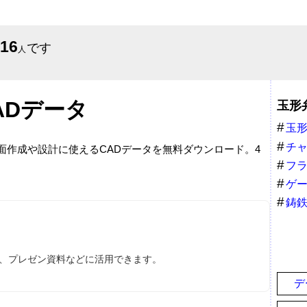
616
です
人
ADデータ
玉形
玉
チ
図面作成や設計に使えるCADデータを無料ダウンロード。4
フ
ゲ
鋳
ス、プレゼン資料などに活用できます。
デ