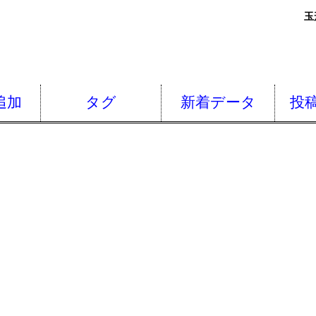
玉
追加
タグ
新着データ
投