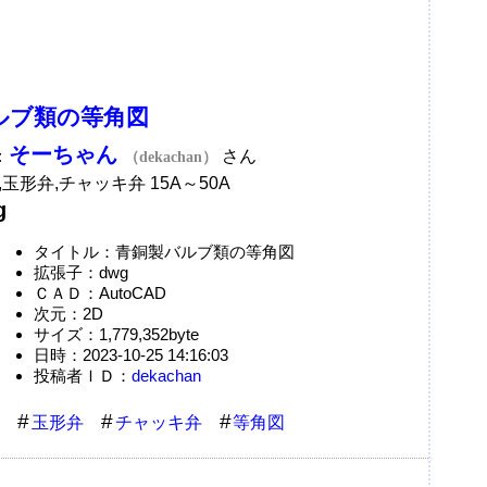
ルブ類の等角図
そーちゃん
：
さん
（dekachan）
玉形弁,チャッキ弁 15A～50A
g
タイトル：青銅製バルブ類の等角図
拡張子：dwg
ＣＡＤ：AutoCAD
次元：2D
サイズ：1,779,352byte
日時：2023-10-25 14:16:03
投稿者ＩＤ：
dekachan
玉形弁
チャッキ弁
等角図