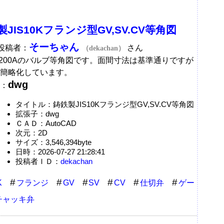
製JIS10Kフランジ型GV,SV.CV等角図
そーちゃん
A投稿者：
さん
（dekachan）
～200Aのバルブ等角図です。面間寸法は基準通りですが
簡略化しています。
dwg
：
タイトル：鋳鉄製JIS10Kフランジ型GV,SV.CV等角図
拡張子：dwg
ＣＡＤ：AutoCAD
次元：2D
サイズ：3,546,394byte
日時：2026-07-27 21:28:41
投稿者ＩＤ：
dekachan
K
フランジ
GV
SV
CV
仕切弁
ゲー
チャッキ弁