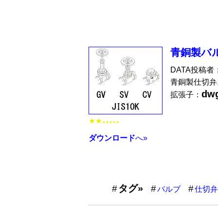
青銅製バ
DATA投稿者
青銅製仕切弁,
dw
拡張子：
★★
★★★★★
ダウンロード
へ»
タグ»
バルブ
仕切弁