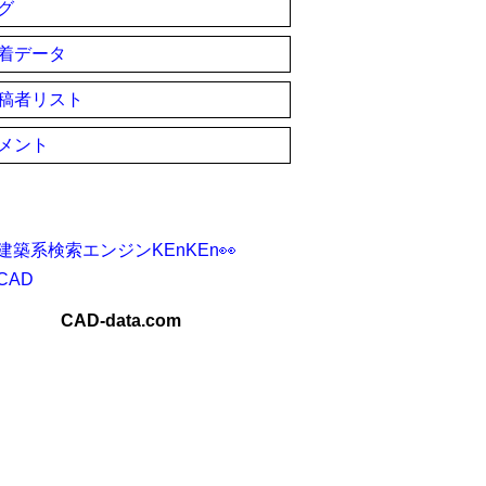
グ
着データ
稿者リスト
メント
建築系検索エンジンKEnKEn👀
CAD
CAD-data.com