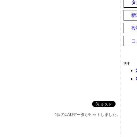
タ
新
投
コ
PR
4個のCADデータがヒットしました。