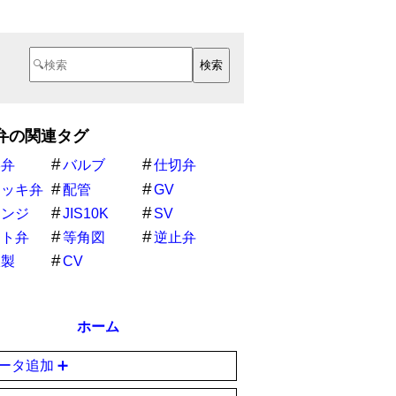
弁の関連タグ
形弁
バルブ
仕切弁
ャッキ弁
配管
GV
ランジ
JIS10K
SV
ート弁
等角図
逆止弁
鉄製
CV
ホーム
ータ追加 ➕