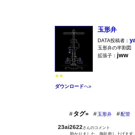
玉形弁
y
DATA投稿者：
玉形弁の半割図
jww
拡張子：
★★
ダウンロード
へ»
タグ»
玉形弁
配管
23ai2622
さんのコメント
助かりました。御礼申し上げます