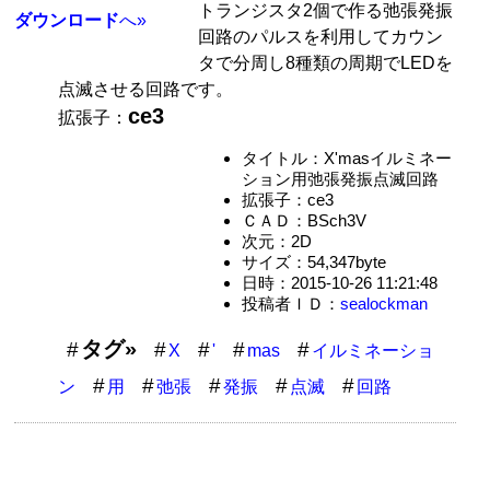
トランジスタ2個で作る弛張発振
ダウンロード
へ»
回路のパルスを利用してカウン
タで分周し8種類の周期でLEDを
点滅させる回路です。
ce3
拡張子：
タイトル：X'masイルミネー
ション用弛張発振点滅回路
拡張子：ce3
ＣＡＤ：BSch3V
次元：2D
サイズ：54,347byte
日時：2015-10-26 11:21:48
投稿者ＩＤ：
sealockman
タグ»
X
'
mas
イルミネーショ
ン
用
弛張
発振
点滅
回路