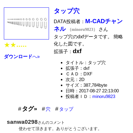
タップ穴
M-CADチャン
DATA投稿者：
ネル
さん
（minoru9823）
タップ穴のdxfデータです。 簡略
★★
化した図です。
★★★★★
dxf
拡張子：
ダウンロード
へ»
タイトル：タップ穴
拡張子：dxf
ＣＡＤ：DXF
次元：2D
サイズ：387,784byte
日時：2017-08-27 22:13:00
投稿者ＩＤ：
minoru9823
タグ»
穴
タップ
sanwa0298
さんのコメント
使わせて頂きます。ありがとうございます。