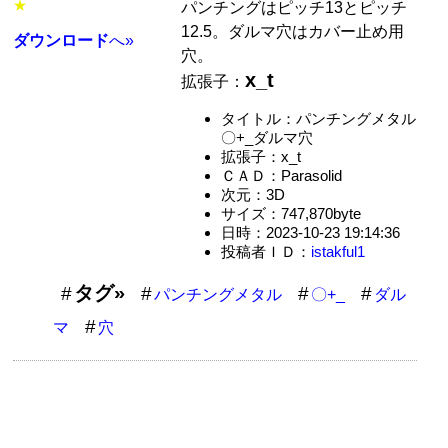
★
パンチングはピッチ13とピッチ
12.5。ダルマ穴はカバー止め用
ダウンロード
へ»
穴。
x_t
拡張子：
タイトル：パンチングメタル
〇+_ダルマ穴
拡張子：x_t
ＣＡＤ：Parasolid
次元：3D
サイズ：747,870byte
日時：2023-10-23 19:14:36
投稿者ＩＤ：
istakful1
タグ»
パンチングメタル
〇+_
ダル
マ
穴