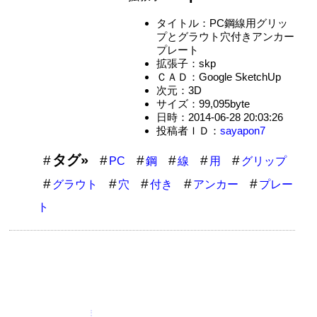
タイトル：PC鋼線用グリッ
プとグラウト穴付きアンカー
プレート
拡張子：skp
ＣＡＤ：Google SketchUp
次元：3D
サイズ：99,095byte
日時：2014-06-28 20:03:26
投稿者ＩＤ：
sayapon7
タグ»
PC
鋼
線
用
グリップ
グラウト
穴
付き
アンカー
プレー
ト