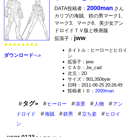
2000man
DATA投稿者：
さん
カリブの海賊、鉄の男マーク1、
マーク3、マーク6、美少女アン
ドロイドＴＶ版と映画版
jww
拡張子：
★★★★★★★★
タイトル：ヒーローとヒロイ
ダウンロード
へ»
ン
拡張子：jww
ＣＡＤ：Jw_cad
次元：2D
サイズ：901,350byte
日時：2011-06-25 20:26:49
投稿者ＩＤ：
2000man
タグ»
ヒーロー
添景
人物
アン
ドロイド
海賊
鉄男
立ち姿
ヒロイ
ン
user-0123