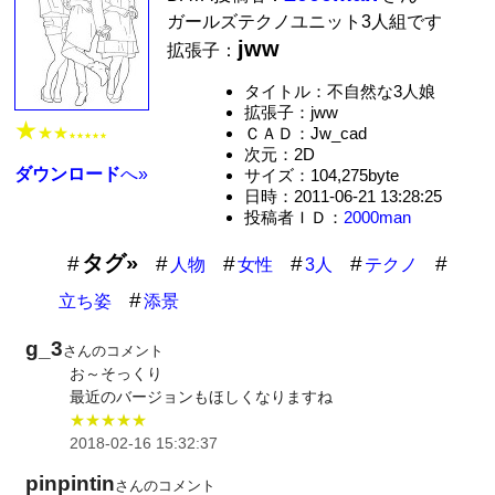
ガールズテクノユニット3人組です
jww
拡張子：
タイトル：不自然な3人娘
拡張子：jww
★
★★
ＣＡＤ：Jw_cad
★★★★★
次元：2D
ダウンロード
へ»
サイズ：104,275byte
日時：2011-06-21 13:28:25
投稿者ＩＤ：
2000man
タグ»
人物
女性
3人
テクノ
立ち姿
添景
g_3
さんのコメント
お～そっくり
最近のバージョンもほしくなりますね
★★★★★
2018-02-16 15:32:37
pinpintin
さんのコメント