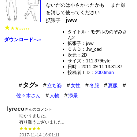
ないだのは小さかったかも また顔
を消して使ってください
jww
拡張子：
★
★★
★★★★★
タイトル：モデルののぞみさ
ん2
ダウンロード
へ»
拡張子：jww
ＣＡＤ：Jw_cad
次元：2D
サイズ：111,379byte
日時：2011-09-11 13:31:37
投稿者ＩＤ：
2000man
タグ»
立ち姿
女性
冬服
夏服
佐々木さん
人物
添景
lyreco
さんのコメント
助かりました。
有り難うございました。
★★★★★
2017-11-14 16:01:11