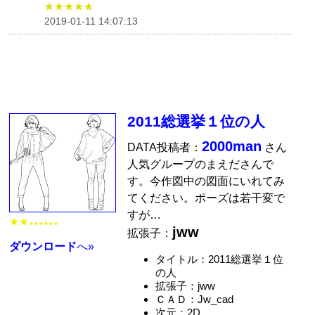
★★★★★
2019-01-11 14:07:13
2011総選挙１位の人
2000man
DATA投稿者：
さん
人気グループのまえださんで
す。今作図中の図面にいれてみ
てください。ポーズは若干変で
すが…
★★
★★★★★★
jww
拡張子：
ダウンロード
へ»
タイトル：2011総選挙１位
の人
拡張子：jww
ＣＡＤ：Jw_cad
次元：2D