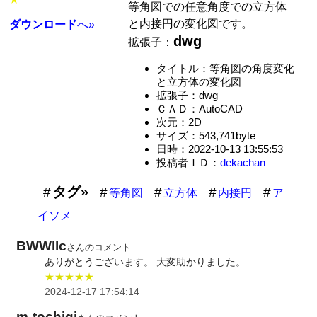
等角図での任意角度での立方体
と内接円の変化図です。
ダウンロード
へ»
dwg
拡張子：
タイトル：等角図の角度変化
と立方体の変化図
拡張子：dwg
ＣＡＤ：AutoCAD
次元：2D
サイズ：543,741byte
日時：2022-10-13 13:55:53
投稿者ＩＤ：
dekachan
タグ»
等角図
立方体
内接円
ア
イソメ
BWWllc
さんのコメント
ありがとうございます。 大変助かりました。
★★★★★
2024-12-17 17:54:14
m-tochigi