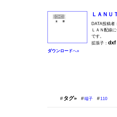
ＬＡＮＵ
DATA投稿者
ＬＡＮ配線に
です。
dxf
拡張子：
ダウンロード
へ»
タグ»
端子
110