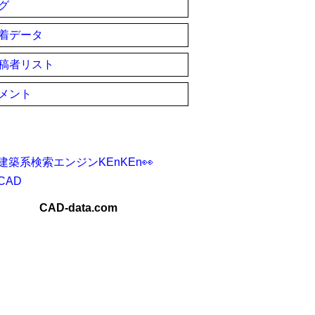
グ
着データ
稿者リスト
メント
建築系検索エンジンKEnKEn👀
CAD
CAD-data.com