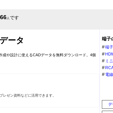
566
です
人
Dデータ
端子
端
HDM
面作成や設計に使えるCADデータを無料ダウンロード。4個
ミニ
sub15
RC
電
、プレゼン資料などに活用できます。
デ