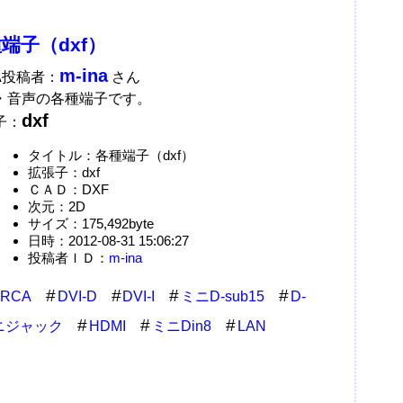
端子（dxf）
m-ina
A投稿者：
さん
・音声の各種端子です。
dxf
子：
タイトル：各種端子（dxf）
拡張子：dxf
ＣＡＤ：DXF
次元：2D
サイズ：175,492byte
日時：2012-08-31 15:06:27
投稿者ＩＤ：
m-ina
RCA
DVI-D
DVI-I
ミニD-sub15
D-
ニジャック
HDMI
ミニDin8
LAN