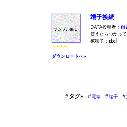
端子接続
m
DATA投稿者：
使えたらつかって
dxf
拡張子：
★★★★
ダウンロード
へ»
タグ»
電線
端子