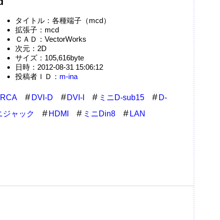
d
タイトル：各種端子（mcd）
拡張子：mcd
ＣＡＤ：VectorWorks
次元：2D
サイズ：105,616byte
日時：2012-08-31 15:06:12
投稿者ＩＤ：
m-ina
RCA
DVI-D
DVI-I
ミニD-sub15
D-
ニジャック
HDMI
ミニDin8
LAN