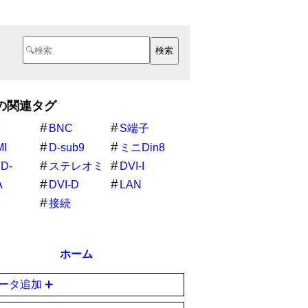
の関連タグ
子
BNC
S端子
I
D-sub9
ミニDin8
D-
ステレオミ
DVI-I
ニジャック
A
DVI-D
LAN
線
接続
ホーム
ータ追加 ➕