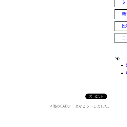
タ
新
投
コ
PR
4個のCADデータがヒットしました。