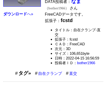
なま
DATA投稿者：
さん
（bother1966）
ダウンロード
へ»
FreeCADデータです。
fcstd
拡張子：
タイトル：自在クランプ-直
交
拡張子：fcstd
ＣＡＤ：FreeCAD
次元：3D
サイズ：106,651byte
日時：2022-04-15 16:56:59
投稿者ＩＤ：
bother1966
タグ»
自在クランプ
直交