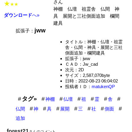
さん
★
★★
神棚 仏壇 祖霊舎 仏間 神
ダウンロード
へ»
具 展開と三社側面追加 欄間
建具
jww
拡張子：
タイトル：神棚・仏壇・祖霊
舎・仏間・神具・展開と三社
側面追加・欄間建具
拡張子：jww
ＣＡＤ：Jw_cad
次元：2D
サイズ：2,587,070byte
日時：2022-08-23 06:04:02
投稿者ＩＤ：
matukenQP
タグ»
神棚
仏壇
祖
霊
舎
仏間
神
具
展開
三
社
側面
追加
forest21
さんのコメント