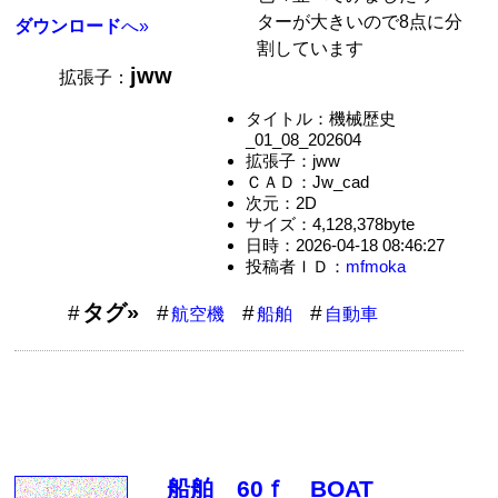
ターが大きいので8点に分
ダウンロード
へ»
割しています
jww
拡張子：
タイトル：機械歴史
_01_08_202604
拡張子：jww
ＣＡＤ：Jw_cad
次元：2D
サイズ：4,128,378byte
日時：2026-04-18 08:46:27
投稿者ＩＤ：
mfmoka
タグ»
航空機
船舶
自動車
船舶 60ｆ BOAT