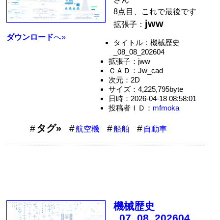
8点目、これで最後です
jww
拡張子：
ダウンロード
へ»
タイトル：機械歴史
_08_08_202604
拡張子：jww
ＣＡＤ：Jw_cad
次元：2D
サイズ：4,225,795byte
日時：2026-04-18 08:58:01
投稿者ＩＤ：
mfmoka
タグ»
航空機
船舶
自動車
機械歴史
_07_08_202604