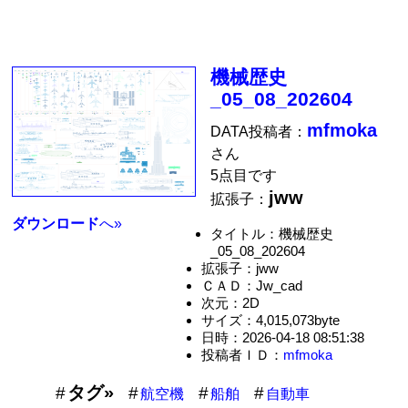
機械歴史
_05_08_202604
mfmoka
DATA投稿者：
さん
5点目です
jww
拡張子：
ダウンロード
へ»
タイトル：機械歴史
_05_08_202604
拡張子：jww
ＣＡＤ：Jw_cad
次元：2D
サイズ：4,015,073byte
日時：2026-04-18 08:51:38
投稿者ＩＤ：
mfmoka
タグ»
航空機
船舶
自動車