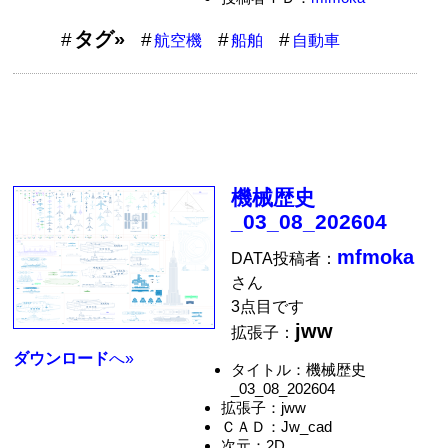
タグ»
航空機
船舶
自動車
機械歴史
_03_08_202604
mfmoka
DATA投稿者：
さん
3点目です
jww
拡張子：
ダウンロード
へ»
タイトル：機械歴史
_03_08_202604
拡張子：jww
ＣＡＤ：Jw_cad
次元：2D