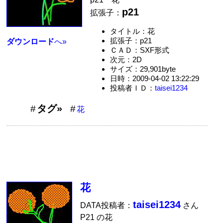
p21
拡張子：
タイトル：花
拡張子：p21
ダウンロード
へ»
ＣＡＤ：SXF形式
次元：2D
サイズ：29,901byte
日時：2009-04-02 13:22:29
投稿者ＩＤ：
taisei1234
タグ»
花
花
taisei1234
DATA投稿者：
さん
P21 の花