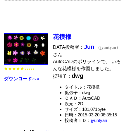
花模様
Jun
DATA投稿者：
（jyuntyan）
さん
AutoCADのポリラインで、 いろ
★★★★★
んな花模様を作図しました。
★★★★★
dwg
拡張子：
ダウンロード
へ»
タイトル：花模様
拡張子：dwg
ＣＡＤ：AutoCAD
次元：2D
サイズ：101,071byte
日時：2015-03-20 08:35:15
投稿者ＩＤ：
jyuntyan