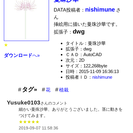
nishimune
DATA投稿者：
さ
ん
挿絵用に描いた曼珠沙華です。
dwg
拡張子：
タイトル：曼珠沙華
★
拡張子：dwg
ＣＡＤ：AutoCAD
ダウンロード
へ»
次元：2D
サイズ：122,268byte
日時：2015-11-09 16:36:13
投稿者ＩＤ：
nishimune
タグ»
花
植栽
Yusuke0103
さんのコメント
細かい曼殊沙華、ありがとうございました。茎に動きを
つけてみます。
★★★★★
2019-09-07 11:58:36