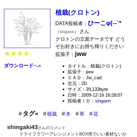
植栽(クロトン)
ひーこφ(--`*
DATA投稿者：
さん
（singann）
クロトンの立面データです どう
ぞお好きにお持ち帰りください
★★★★
jww
拡張子：
★
ダウンロード
へ»
タイトル：植栽(クロトン)
拡張子：jww
ＣＡＤ：Jw_cad
次元：2D
サイズ：39,133byte
日時：2009-12-16 16:28:07
投稿者ＩＤ：
singann
タグ»
植栽
木
草
花
shingaki43
さんのコメント
ドライフラワーアレンジメントBOX用でいい素材ないか