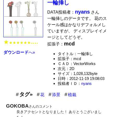
一輪挿し
nyans
DATA投稿者：
さん
一輪挿しのデータです。 花のス
ケール感はかなりデフォルメし
ていますが、 ディスプレイイメ
ージとしてどうぞ。
★
★★★★★★
mcd
拡張子：
★★★★
ダウンロード
へ»
タイトル：一輪挿し
拡張子：mcd
ＣＡＤ：VectorWorks
次元：2D
サイズ：1,028,132byte
日時：2012-11-19 19:08:03
投稿者ＩＤ：
nyans
タグ»
花
添景
植栽
GOKOBA
さんのコメント
良きアクセントとなりました！ ありとうございまし