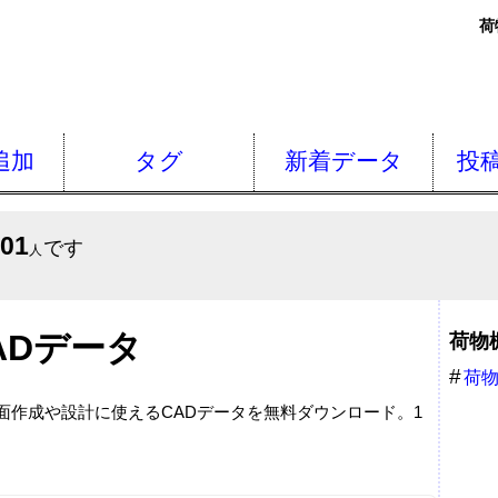
荷
追加
タグ
新着データ
投
501
です
人
ADデータ
荷物
荷
図面作成や設計に使えるCADデータを無料ダウンロード。1