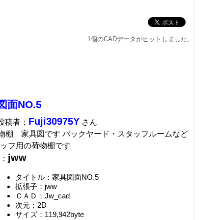
1個のCADデータがヒットしました。
図面NO.5
Fuji30975Y
A投稿者：
さん
荷物棚 家具図です バックヤード・スタッフルームなど
ッフ用の荷物棚です
jww
：
タイトル：家具図面NO.5
拡張子：jww
ＣＡＤ：Jw_cad
次元：2D
サイズ：119,942byte