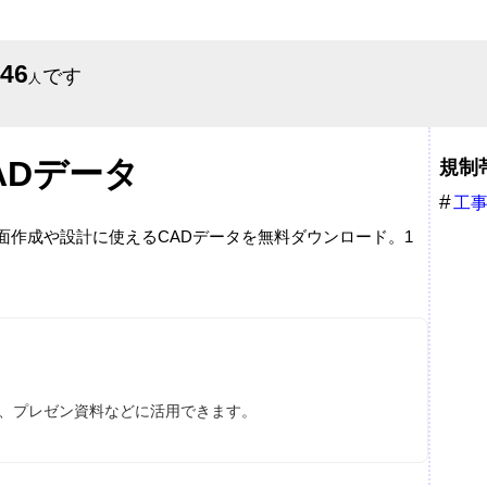
646
です
人
ADデータ
規制
工
図面作成や設計に使えるCADデータを無料ダウンロード。1
ス、プレゼン資料などに活用できます。