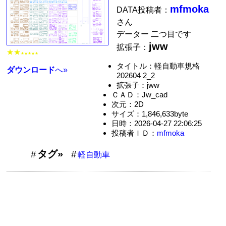
mfmoka
DATA投稿者：
さん
データー 二つ目です
jww
拡張子：
★★
★★★★★
タイトル：軽自動車規格
ダウンロード
へ»
202604 2_2
拡張子：jww
ＣＡＤ：Jw_cad
次元：2D
サイズ：1,846,633byte
日時：2026-04-27 22:06:25
投稿者ＩＤ：
mfmoka
タグ»
軽自動車