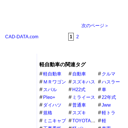
次のページ＞
CAD-DATA.com
1
2
軽自動車の関連タグ
軽自動車
自動車
クルマ
ＭＲワゴン
スズキハス
ハスラー
ラー
スバル
H22式
車
Pleo+
ミライース
22年式
ダイハツ
普通車
Jww
規格
スズキ
軽トラ
ミニキャブ
TOYOTAPixisEpoch
軽
バン