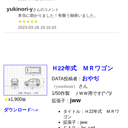
yukinori-y
さんのコメント
本当に助かりました！有難う御座いました。
★★★★★
2023-03-28 18:10:43
Ｈ22年式 ＭＲワゴン
おやぢ
DATA投稿者：
さん
（yasudasan）
1/50作製 ＪＷＷ用です(^-^)/
★
x
1,900
jww
個
拡張子：
ダウンロード
へ»
タイトル：Ｈ22年式 ＭＲワ
ゴン
拡張子：jww
ＣＡＤ：Jw_cad