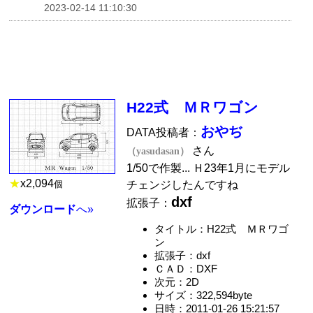
2023-02-14 11:10:30
H22式 ＭＲワゴン
おやぢ
DATA投稿者：
さん
（yasudasan）
1/50で作製... Ｈ23年1月にモデル
★
x
2,094
個
チェンジしたんですね
dxf
拡張子：
ダウンロード
へ»
タイトル：H22式 ＭＲワゴ
ン
拡張子：dxf
ＣＡＤ：DXF
次元：2D
サイズ：322,594byte
日時：2011-01-26 15:21:57