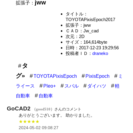
jww
拡張子：
タイトル：
TOYOTAPixisEpoch2017
拡張子：jww
ＣＡＤ：Jw_cad
次元：2D
サイズ：164,614byte
日時：2017-12-23 19:29:56
投稿者ＩＤ：
draneko
タ
グ»
TOYOTAPixisEpoch
PixisEpoch
ミ
ライース
Pleo+
スバル
ダイハツ
軽
自動車
自動車
GoCAD2
（good510）
さんのコメント
ありがとうございます。 助かりました。
★★★★★
2024-05-02 09:08:27