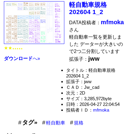
軽自動車規格
202604 1_2
mfmoka
DATA投稿者：
さん
軽自動車一覧を更新しま
した データーが大きいの
★★
★★★★★
で2つ二分割しています
jww
ダウンロード
へ»
拡張子：
タイトル：軽自動車規格
202604 1_2
拡張子：jww
ＣＡＤ：Jw_cad
次元：2D
サイズ：3,285,972byte
日時：2026-04-27 22:04:54
投稿者ＩＤ：
mfmoka
タグ»
軽自動車
規格