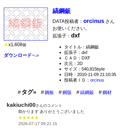
縞鋼鈑
orcinus
DATA投稿者：
さん
お使いください。
dxf
拡張子：
★
x
1,608
個
タイトル：縞鋼鈑
拡張子：dxf
ダウンロード
へ»
ＣＡＤ：DXF
次元：2D
サイズ：540,815byte
日時：2010-11-09 21:10:35
投稿者ＩＤ：
orcinus
タグ»
鋼板
鋼版
縞鋼鈑
鋼材
kakiuchi00
さんのコメント
助かります ありがとうございました
★★★★★
2026-07-17 09:21:15