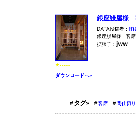
銀座鰻屋様 
m
DATA投稿者：
銀座鰻屋様 客席
jww
拡張子：
★
★★★★★
ダウンロード
へ»
タグ»
客席
間仕切り