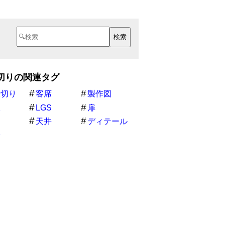
切りの関連タグ
仕切り
客席
製作図
鉄
LGS
扉
細
天井
ディテール
子