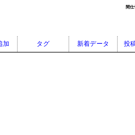
間仕
追加
タグ
新着データ
投