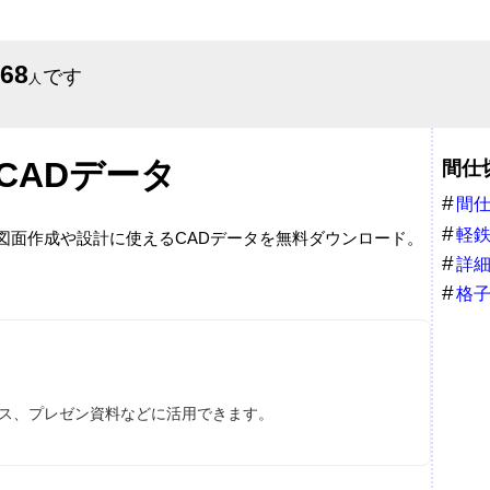
668
です
人
CADデータ
間仕
間
軽
。図面作成や設計に使えるCADデータを無料ダウンロード。
詳
格
ース、プレゼン資料などに活用できます。