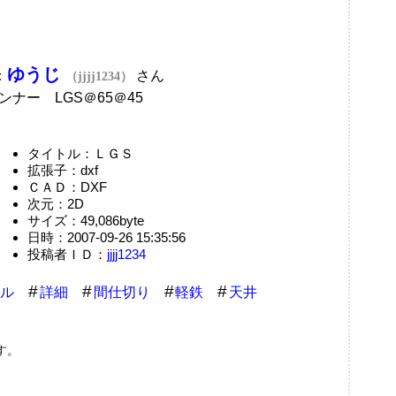
ゆうじ
：
さん
（jjjj1234）
ンナー LGS＠65＠45
タイトル：ＬＧＳ
拡張子：dxf
ＣＡＤ：DXF
次元：2D
サイズ：49,086byte
日時：2007-09-26 15:35:56
投稿者ＩＤ：
jjjj1234
ル
詳細
間仕切り
軽鉄
天井
す。