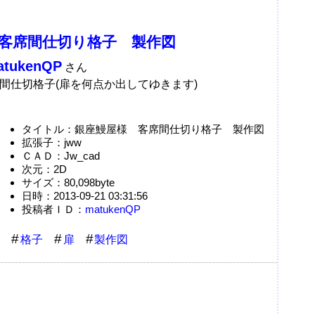
客席間仕切り格子 製作図
atukenQP
さん
間仕切格子(扉を何点か出してゆきます)
タイトル：銀座鰻屋様 客席間仕切り格子 製作図
拡張子：jww
ＣＡＤ：Jw_cad
次元：2D
サイズ：80,098byte
日時：2013-09-21 03:31:56
投稿者ＩＤ：
matukenQP
格子
扉
製作図