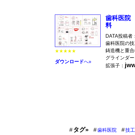
歯科医院
料
DATA投稿者
歯科医院の技
鋳造機と重合
★★★★★
グラインダー・
ダウンロード
へ»
jw
拡張子：
タグ»
歯科医院
技工