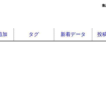
集
追加
タグ
新着データ
投