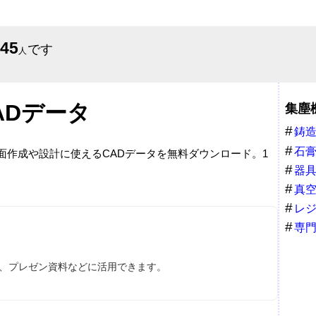
645
です
人
ADデータ
集塵
鋳
石
図面作成や設計に使えるCADデータを無料ダウンロード。1
プ
器
真
レ
専
ス、プレゼン資料などに活用できます。