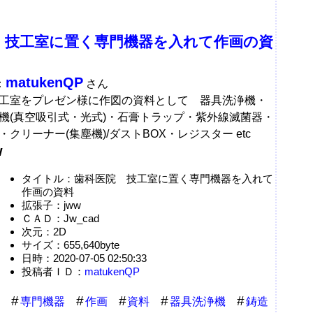
 技工室に置く専門機器を入れて作画の資
matukenQP
：
さん
工室をプレゼン様に作図の資料として 器具洗浄機・
機(真空吸引式・光式)・石膏トラップ・紫外線滅菌器・
クリーナー(集塵機)/ダストBOX・レジスター etc
w
タイトル：歯科医院 技工室に置く専門機器を入れて
作画の資料
拡張子：jww
ＣＡＤ：Jw_cad
次元：2D
サイズ：655,640byte
日時：2020-07-05 02:50:33
投稿者ＩＤ：
matukenQP
専門機器
作画
資料
器具洗浄機
鋳造