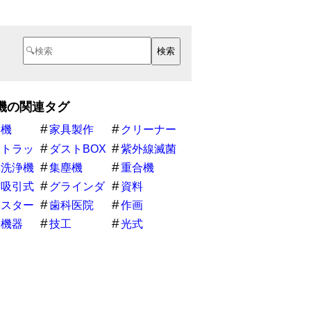
機の関連タグ
造機
家具製作
クリーナー
膏トラッ
ダストBOX
紫外線滅菌
器
具洗浄機
集塵機
重合機
空吸引式
グラインダ
資料
ー
ジスター
歯科医院
作画
門機器
技工
光式