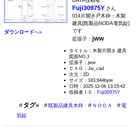
DATA投稿者：
Fuji30975Y
さん
014片開き戸木枠・木製
建具[既製品NODA電気錠]
です
ダウンロード
へ»
jww
拡張子：
タイトル：木製片開き 建具
図面NO.3
拡張子：jww
ＣＡＤ：Jw_cad
次元：2D
サイズ：183,944byte
日時：2025-12-06 13:19:42
投稿者ＩＤ：
Fuji30975Y
タグ»
既製品建具木枠
ＮＯＤＡ
電
気錠