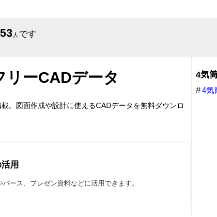
653
です
人
フリーCADデータ
4気
4気
ン
で掲載。図面作成や設計に使えるCADデータを無料ダウンロ
の活用
図やパース、プレゼン資料などに活用できます。