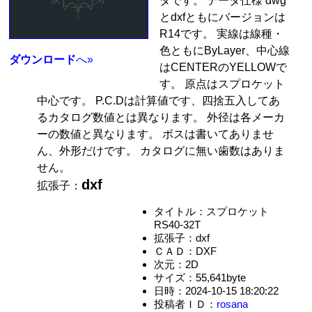
タです。 データ仕様 dwg
とdxfともにバージョンは
R14です。 実線は線種・
色ともにByLayer、中心線
ダウンロード
へ»
はCENTERのYELLOWで
す。 原点はスプロケット
中心です。 P.C.Dは計算値です、四捨五入してあ
るカタログ数値とは異なります。 外径は各メーカ
ーの数値と異なります。 ボスは書いてありませ
ん、外形だけです。 カタログに無い歯数はありま
せん。
dxf
拡張子：
タイトル：スプロケット
RS40-32T
拡張子：dxf
ＣＡＤ：DXF
次元：2D
サイズ：55,641byte
日時：2024-10-15 18:20:22
投稿者ＩＤ：
rosana