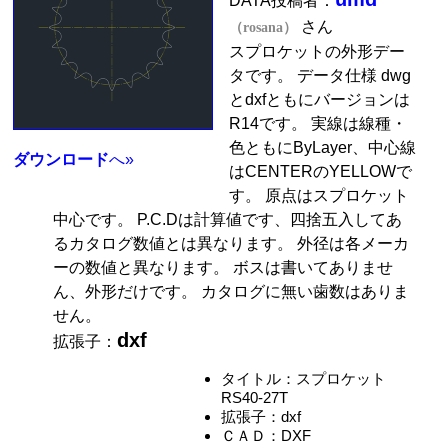
DATA投稿者：
さん
（rosana）
スプロケットの外形デー
タです。 データ仕様 dwg
とdxfともにバージョンは
R14です。 実線は線種・
色ともにByLayer、中心線
ダウンロード
へ»
はCENTERのYELLOWで
す。 原点はスプロケット
中心です。 P.C.Dは計算値です、四捨五入してあ
るカタログ数値とは異なります。 外径は各メーカ
ーの数値と異なります。 ボスは書いてありませ
ん、外形だけです。 カタログに無い歯数はありま
せん。
dxf
拡張子：
タイトル：スプロケット
RS40-27T
拡張子：dxf
ＣＡＤ：DXF