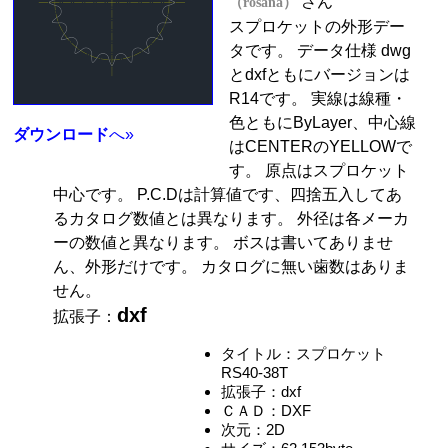
さん
（rosana）
スプロケットの外形デー
タです。 データ仕様 dwg
とdxfともにバージョンは
R14です。 実線は線種・
色ともにByLayer、中心線
ダウンロード
へ»
はCENTERのYELLOWで
す。 原点はスプロケット
中心です。 P.C.Dは計算値です、四捨五入してあ
るカタログ数値とは異なります。 外径は各メーカ
ーの数値と異なります。 ボスは書いてありませ
ん、外形だけです。 カタログに無い歯数はありま
せん。
dxf
拡張子：
タイトル：スプロケット
RS40-38T
拡張子：dxf
ＣＡＤ：DXF
次元：2D