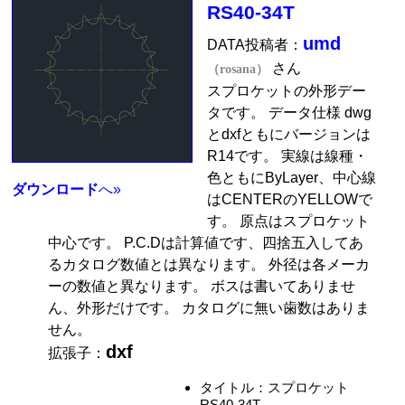
RS40-34T
umd
DATA投稿者：
さん
（rosana）
スプロケットの外形デー
タです。 データ仕様 dwg
とdxfともにバージョンは
R14です。 実線は線種・
色ともにByLayer、中心線
ダウンロード
へ»
はCENTERのYELLOWで
す。 原点はスプロケット
中心です。 P.C.Dは計算値です、四捨五入してあ
るカタログ数値とは異なります。 外径は各メーカ
ーの数値と異なります。 ボスは書いてありませ
ん、外形だけです。 カタログに無い歯数はありま
せん。
dxf
拡張子：
タイトル：スプロケット
RS40-34T