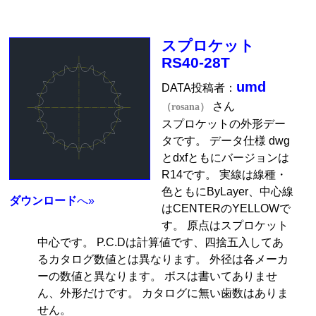
スプロケット
RS40-28T
umd
DATA投稿者：
さん
（rosana）
スプロケットの外形デー
タです。 データ仕様 dwg
とdxfともにバージョンは
R14です。 実線は線種・
色ともにByLayer、中心線
ダウンロード
へ»
はCENTERのYELLOWで
す。 原点はスプロケット
中心です。 P.C.Dは計算値です、四捨五入してあ
るカタログ数値とは異なります。 外径は各メーカ
ーの数値と異なります。 ボスは書いてありませ
ん、外形だけです。 カタログに無い歯数はありま
せん。