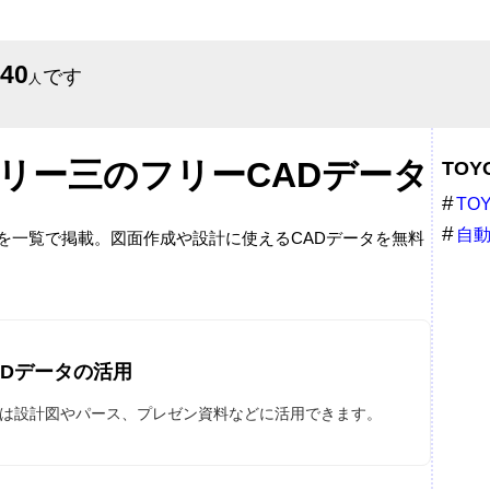
640
です
人
ュリー三のフリーCADデータ
TO
TO
ンチ
自
ータを一覧で掲載。図面作成や設計に使えるCADデータを無料
ADデータの活用
データは設計図やパース、プレゼン資料などに活用できます。