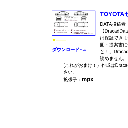
TOYOT
DATA投稿者
【Dracad
は保証できま
★
★★★★★
図・提案書に
ダウンロード
へ»
と！。Drac
読めません。
(これがおまけ！）作成はDrac
さい。
mpx
拡張子：