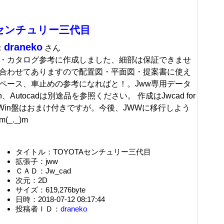
Aセンチュリー三代目
draneko
：
さん
・カタログ参考に作成しました、細部は保証できませ
合わせてありますので配置図・平面図・提案書に使え
ペース、車止めの参考になればと！。Jww専用データ
n、Autocadは別途品を参照ください。 作成はJwcad for
す。DraWin盤はおまけ付きですが。今後、JWWに移行しよう
_._)m
タイトル：TOYOTAセンチュリー三代目
拡張子：jww
ＣＡＤ：Jw_cad
次元：2D
サイズ：619,276byte
日時：2018-07-12 08:17:44
投稿者ＩＤ：
draneko