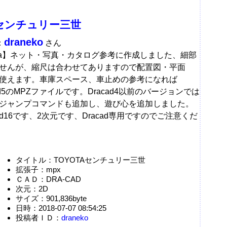
Aセンチュリー三世
draneko
：
さん
Data】ネット・写真・カタログ参考に作成しました、細部
せんが、縮尺は合わせてありますので配置図・平面
使えます。車庫スペース、車止めの参考になれば
ad5のMPZファイルです。Dracad4以前のバージョンでは
ジャンプコマンドも追加し、遊び心を追加しました。
ad16です、2次元です、Dracad専用ですのでご注意くだ
タイトル：TOYOTAセンチュリー三世
拡張子：mpx
ＣＡＤ：DRA-CAD
次元：2D
サイズ：901,836byte
日時：2018-07-07 08:54:25
投稿者ＩＤ：
draneko