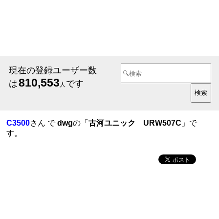
現在の登録ユーザー数
810,553
は
です
人
C3500
さん で
dwg
の「
古河ユニック URW507C
」で
す。