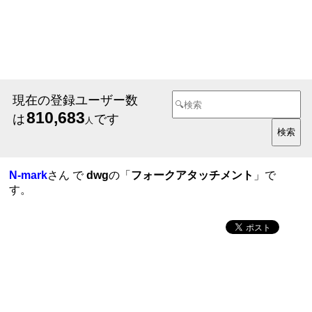
現在の登録ユーザー数
810,683
は
です
人
N-mark
さん で
dwg
の「
フォークアタッチメント
」で
す。