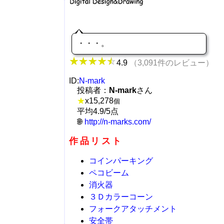
・・・。
4.9
（3,091件のレビュー）
ID:
N-mark
投稿者：
N-mark
さん
★
x
15,278
個
平均4.9/5点
http://n-marks.com/
作品リスト
コインパーキング
ペコビーム
消火器
３Ｄカラーコーン
フォークアタッチメント
安全帯