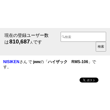
現在の登録ユーザー数
810,687
は
です
人
NISIKEN
さん で
jww
の「
ハイザック RMS-106
」で
す。