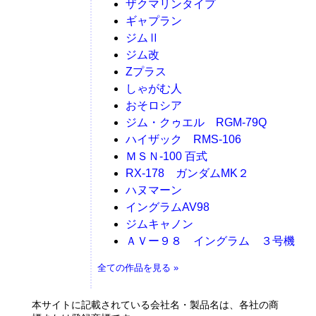
ザクマリンタイプ
ギャプラン
ジムⅡ
ジム改
Zプラス
しゃがむ人
おそロシア
ジム・クゥエル RGM-79Q
ハイザック RMS-106
ＭＳＮ-100 百式
RX-178 ガンダムMK２
ハヌマーン
イングラムAV98
ジムキャノン
ＡＶー９８ イングラム ３号機
全ての作品を見る »
本サイトに記載されている会社名・製品名は、各社の商